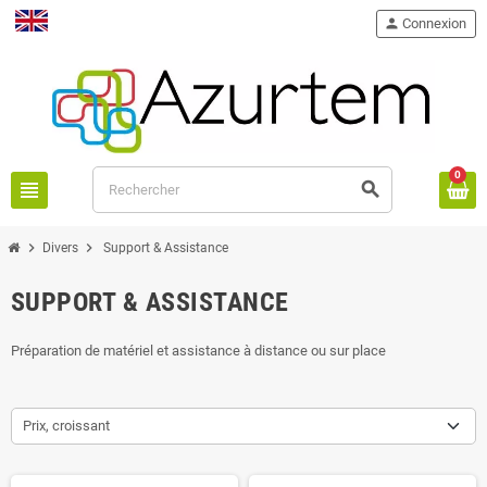
person
Connexion
English
0
view_headline
search
chevron_right
chevron_right
Divers
Support & Assistance
SUPPORT & ASSISTANCE
Préparation de matériel et assistance à distance ou sur place
Prix, croissant