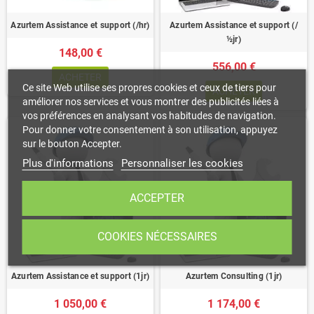
Azurtem Assistance et support (/hr)
Azurtem Assistance et support (/
½jr)
148,00 €
556,00 €
ACHETER
Ce site Web utilise ses propres cookies et ceux de tiers pour
ACHETER
améliorer nos services et vous montrer des publicités liées à
vos préférences en analysant vos habitudes de navigation.
Pour donner votre consentement à son utilisation, appuyez
sur le bouton Accepter.
Plus d'informations
Personnaliser les cookies
ACCEPTER
COOKIES NÉCESSAIRES
Azurtem Assistance et support (1jr)
Azurtem Consulting (1jr)
1 050,00 €
1 174,00 €