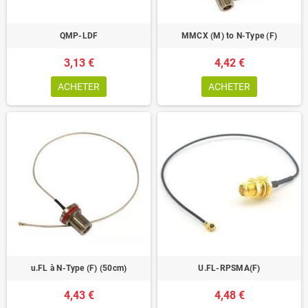
QMP-LDF
MMCX (M) to N-Type (F)
3,13 €
4,42 €
ACHETER
ACHETER
u.FL à N-Type (F) (50cm)
U.FL-RPSMA(F)
4,43 €
4,48 €