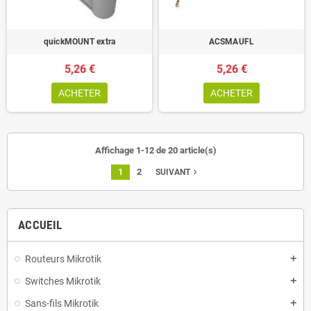
quickMOUNT extra
ACSMAUFL
5,26 €
5,26 €
ACHETER
ACHETER
Affichage 1-12 de 20 article(s)
1
2
navigate_next
SUIVANT
ACCUEIL
Routeurs Mikrotik
add
Switches Mikrotik
add
Sans-fils Mikrotik
add