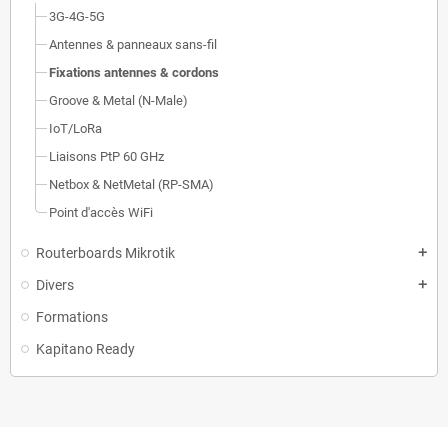
3G-4G-5G
Antennes & panneaux sans-fil
Fixations antennes & cordons
Groove & Metal (N-Male)
IoT/LoRa
Liaisons PtP 60 GHz
Netbox & NetMetal (RP-SMA)
Point d'accès WiFi
Routerboards Mikrotik
add
Divers
add
Formations
Kapitano Ready