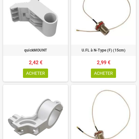
quickMOUNT
U.FL à N-Type (F) (15cm)
2,42 €
2,99 €
ACHETER
ACHETER