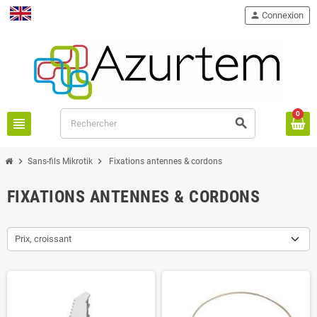
person
Connexion
English
0
view_headline
search
chevron_right
chevron_right
Sans-fils Mikrotik
Fixations antennes & cordons
FIXATIONS ANTENNES & CORDONS
Prix, croissant