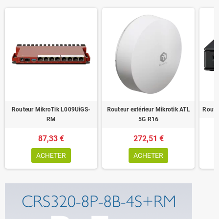
Routeur MikroTik L009UiGS-
Routeur extérieur Mikrotik ATL
Route
RM
5G R16
87,33 €
272,51 €
ACHETER
ACHETER