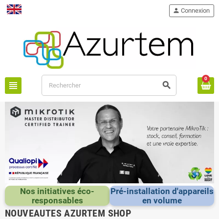
person
Connexion
English
0
view_headline
search
Nos initiatives éco-
Pré-installation d'appareils
responsables
en volume
NOUVEAUTES AZURTEM SHOP