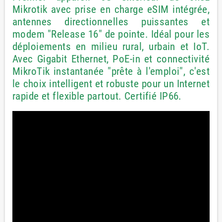
Mikrotik avec prise en charge eSIM intégrée,
antennes directionnelles puissantes et
modem "Release 16" de pointe. Idéal pour les
déploiements en milieu rural, urbain et IoT.
Avec Gigabit Ethernet, PoE-in et connectivité
MikroTik instantanée "prête à l'emploi", c'est
le choix intelligent et robuste pour un Internet
rapide et flexible partout. Certifié IP66.