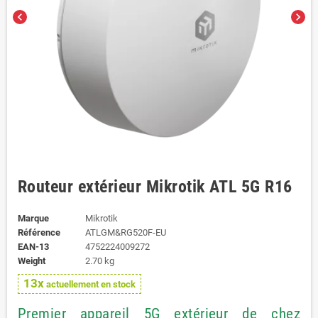
chevron_left
chevron_right
Routeur extérieur Mikrotik ATL 5G R16
Marque
Mikrotik
Référence
ATLGM&RG520F-EU
EAN-13
4752224009272
Weight
2.70 kg
13x
actuellement en stock
Premier appareil 5G extérieur de chez