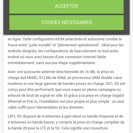
que vous avez oublié la carte SIM ? Ou vous essayez d'activer votre
ACCEPTER
eSIM, mais vous êtes coincé dans la file d'attente du centre d'appel de
l'opérateur mobile, à écouter en boucle les mélodies classiques "Votre
appel est important" au téléphone ?
COOKIES NÉCESSAIRES
MikroTik Connectivity résout ces deux problèmes ! Connectez-vous à
votre compte MikroTik, choisissez un forfait de données et vous êtes
en ligne. Cette configuration eSIM préactivée et autonome comble le
fossé entre "juste installé" et "pleinement opérationnel". Idéal pour les
endroits éloignés, les configurations de basculement ou tout autre
endroit où vous avez besoin d'une connexion Internet fiable
immédiatement, sans aucune étape supplémentaire.
Avec une puissante antenne directionnelle de 16 dBi, la prise en
charge 4x4 MIMO, 512 Mo de RAM, un processeur ARM double cœur
moderne et une large gamme de bandes prises en charge, l'ATL 5G est
conçu pour être performant, que vous soyez en pleine campagne ou
entouré de bruit de signal en ville. Et grâce à la prise en charge Gigabit
Ethernet et PoE-in, l'installation est plus propre et plus simple : un seul
câble suffit pour l'alimentation et les données.
L'ATL 5G dispose de 4 antennes à gain élevé en bande moyenne et de
4 antennes en bande basse, y compris la prise en charge complète de
la bande 28 pour la LTE et la 5G. Cela signifie une couverture