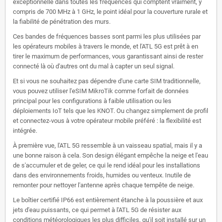
exceptionnelle dans toutes les fréquences qui comptent vraiment, y
compris de 700 MHz à 1 GHz, le point idéal pour la couverture rurale et
la fiabilité de pénétration des murs.
Ces bandes de fréquences basses sont parmi les plus utilisées par
les opérateurs mobiles à travers le monde, et l'ATL 5G est prêt à en
tirer le maximum de performances, vous garantissant ainsi de rester
connecté là où d'autres ont du mal à capter un seul signal.
Et si vous ne souhaitez pas dépendre d'une carte SIM traditionnelle,
vous pouvez utiliser l'eSIM MikroTik comme forfait de données
principal pour les configurations à faible utilisation ou les
déploiements IoT tels que les KNOT. Ou changez simplement de profil
et connectez-vous à votre opérateur mobile préféré : la flexibilité est
intégrée.
À première vue, l'ATL 5G ressemble à un vaisseau spatial, mais il y a
une bonne raison à cela. Son design élégant empêche la neige et l'eau
de s'accumuler et de geler, ce qui le rend idéal pour les installations
dans des environnements froids, humides ou venteux. Inutile de
remonter pour nettoyer l'antenne après chaque tempête de neige.
Le boîtier certifié IP66 est entièrement étanche à la poussière et aux
jets d'eau puissants, ce qui permet à l'ATL 5G de résister aux
conditions météorologiques les plus difficiles, qu'il soit installé sur un