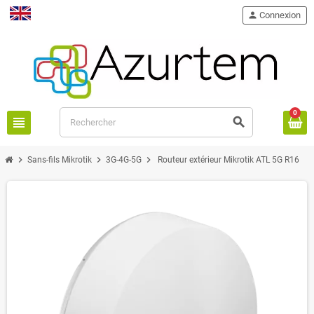
person
Connexion
English
0
view_headline
search
chevron_right
chevron_right
chevron_right
Sans-fils Mikrotik
3G-4G-5G
Routeur extérieur Mikrotik ATL 5G R16