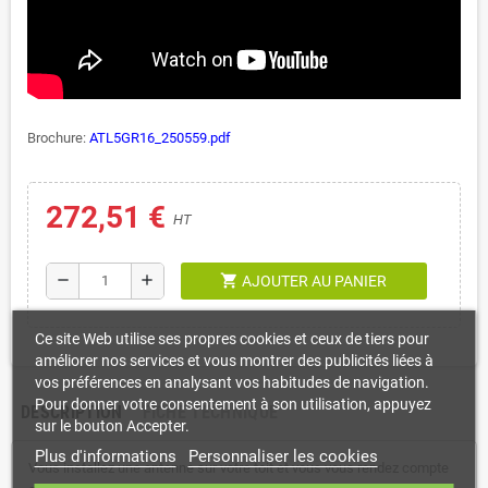
Brochure:
ATL5GR16_250559.pdf
272,51 €
HT
shopping_cart
remove
add
AJOUTER AU PANIER
Ce site Web utilise ses propres cookies et ceux de tiers pour
améliorer nos services et vous montrer des publicités liées à
vos préférences en analysant vos habitudes de navigation.
Pour donner votre consentement à son utilisation, appuyez
DESCRIPTION
FICHE TECHNIQUE
sur le bouton Accepter.
Plus d'informations
Personnaliser les cookies
Vous installez une antenne sur votre toit et vous vous rendez compte