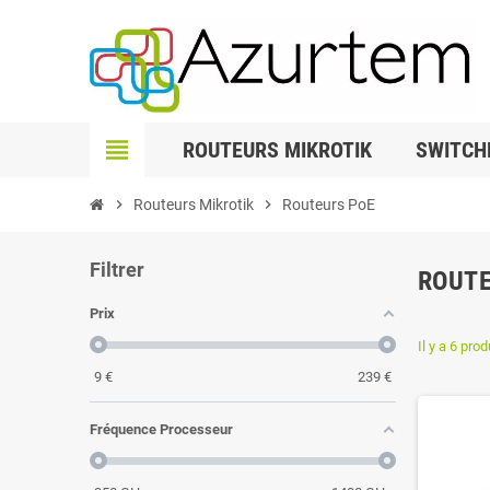
view_headline
ROUTEURS MIKROTIK
SWITCH
chevron_right
Routeurs Mikrotik
chevron_right
Routeurs PoE
Filtrer
ROUTE
Prix
Il y a 6 prod
9
€
239
€
Fréquence Processeur