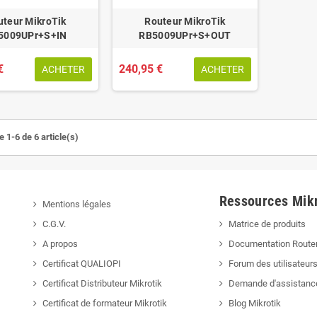
uteur MikroTik
Routeur MikroTik
5009UPr+S+IN
RB5009UPr+S+OUT
€
240,95 €
ACHETER
ACHETER
 1-6 de 6 article(s)
Ressources Mikr
Mentions légales
C.G.V.
Matrice de produits
A propos
Documentation Route
Certificat QUALIOPI
Forum des utilisateur
Certificat Distributeur Mikrotik
Demande d'assistanc
Certificat de formateur Mikrotik
Blog Mikrotik