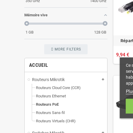
350
GHz
1400
GHz
Mémoire vive
1
GB
128
GB
Répart
MORE FILTERS
9,94 €
ACCUEIL
Ce s
serv
hab
Routeurs Mikrotik
add
app
Routeurs Cloud Core (CCR)
Plu
Routeurs Ethernet
Routeurs PoE
Routeurs Sans-fil
Routeurs Virtuels (CHR)
Switches Mikrotik
add