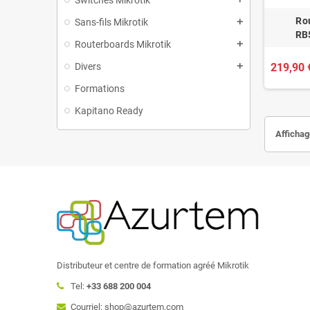
Ro
Sans-fils Mikrotik
add
RB
Routerboards Mikrotik
add
Divers
219,90 
add
Formations
Kapitano Ready
Affichage
Distributeur et centre de formation agréé Mikrotik
Tel:
+33 688 200 004
Courriel: shop@azurtem.com