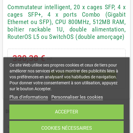
Commutateur intelligent, 20 x cages SFP, 4 x
cages SFP+, 4 x ports Combo (Gigabit
Ethernet ou SFP), CPU 800MHz, 512MB RAM,
boîtier rackable 1U, double alimentation,
RouterOS L5 ou SwitchOS (double amorçage)
330,38 €
HT
Ce site Web utilise ses propres cookies et ceux de tiers pour
améliorer nos services et vous montrer des publicités liées à
shopping_cart
remove
add
AJOUTER AU PANIER
vos préférences en analysant vos habitudes de navigation.
Pour donner votre consentement à son utilisation, appuyez
sur le bouton Accepter.
Plus d'informations
Personnaliser les cookies
DESCRIPTION
FICHE TECHNIQUE
ACCEPTER
Le CRS328-4C-20S-4S + RM est un commutateur composé de 28
COOKIES NÉCESSAIRES
ports 28 ainsi qu'un groupe combo. Cet appareil dispose de vingt ports