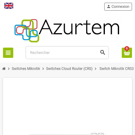
person
Connexion
English
0
view_headline
search
chevron_right
chevron_right
chevron_right
Switches Mikrotik
Switches Cloud Router (CRS)
Switch Mikrotik CRS