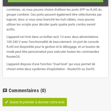
SFP, de quatre ports SFP+ pour les modules 10G et de quatre ports
combinés, où vous pouvez choisir d'utiliser les ports SFP ou RJ45 du
groupe combiné. Ces ports peuvent également être sélectionnés par
logiciel, donc si vous avez branché les huit câbles, vous pouvez
utiliser les scripts pour décider quels quatre ports combo seront
actifs.
L'appareil est livré dans un boîtier rack 1U avec deux alimentations
100-240 V avec fonctionnalité de basculement. Un port de console
RJ45 est disponible pour la gestion et le débogage, et un bouton de
mode peut être personnalisé pour exécuter toutes les commandes
RouterOS.
L'appareil dispose d'une fonction "Dual boot" qui vous permet de
choisir entre deux systèmes d'exploitation - RouterOS ou SwOS.
Commentaires
(0)
chat
Soyez le premier à donner votre avis
edit