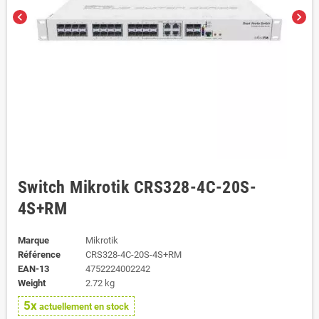
chevron_left
chevron_right
Switch Mikrotik CRS328-4C-20S-
4S+RM
Marque
Mikrotik
Référence
CRS328-4C-20S-4S+RM
EAN-13
4752224002242
Weight
2.72 kg
5x
actuellement en stock