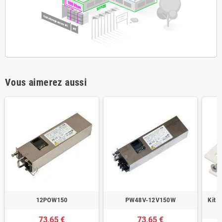
Vous aimerez aussi
12POW150
PW48V-12V150W
Kit 
73,65 €
73,65 €