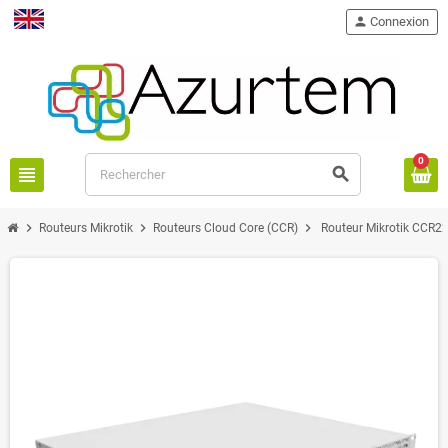
person
Connexion
English
0
view_headline
search
chevron_right
chevron_right
chevron_right
Routeurs Mikrotik
Routeurs Cloud Core (CCR)
Routeur Mikrotik CCR