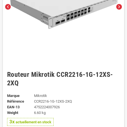
chevron_left
chevron_right
Routeur Mikrotik CCR2216-1G-12XS-
2XQ
Marque
Mikrotik
Référence
CCR2216-1G-12XS-2XQ
EAN-13
4752224007926
Weight
6.60 kg
3x
actuellement en stock