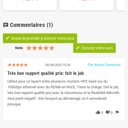
Commentaires
(1)
chat
Soyez le premier à donner votre avis
edit
Note
Donnez votre avis
edit
Par Adrien Devresse
04/04/2023 15:26
Très bon rapport qualité prix: fait le job
Utilisé pour un layer3 entre plusieurs clusters HPC basé sur du
100Gbps ethernet avec du RDMA en RoCE. Tiens la charge, fait le job,
très bon rapport qualité prix avec la robustesse et la flexibilité Mikrotik.
Seul point négatif : très bruyant au démarrage où il senvolerait
presque.
thumb_up
thumb_down
flag
0
0