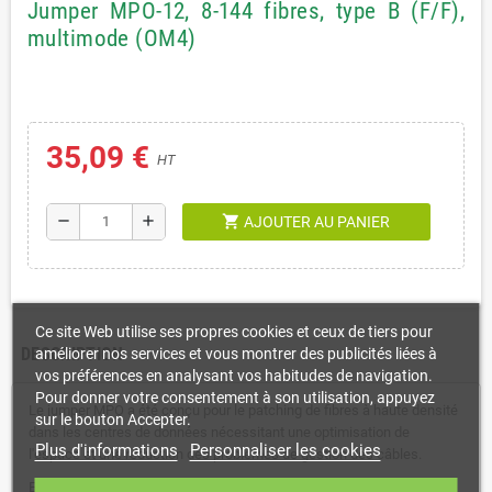
Jumper MPO-12, 8-144 fibres, type B (F/F),
multimode (OM4)
35,09 €
HT
shopping_cart
remove
add
AJOUTER AU PANIER
Ce site Web utilise ses propres cookies et ceux de tiers pour
DESCRIPTION
améliorer nos services et vous montrer des publicités liées à
vos préférences en analysant vos habitudes de navigation.
Pour donner votre consentement à son utilisation, appuyez
Le jumper MPO a été conçu pour le patching de fibres à haute densité
sur le bouton Accepter.
dans les centres de données nécessitant une optimisation de
Plus d'informations
Personnaliser les cookies
l'espace et une réduction des problèmes de gestion des câbles.
En raison de la compatibilité de l'MPO-12 avec les systèmes de fibres