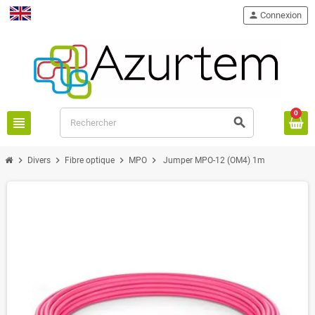
person
Connexion
English
0
view_headline
search
chevron_right
chevron_right
chevron_right
chevron_right
Divers
Fibre optique
MPO
Jumper MPO-12 (OM4) 1m