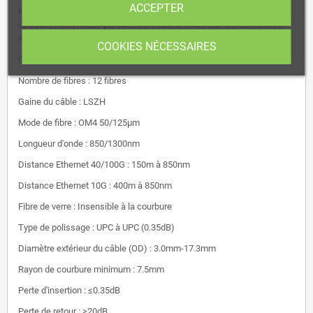
ACCEPTER
MPO-8, il est également idéal pour les applications de module
optiques multimodes parallèles à 8 fibres, telles que les connexions
40G QSFP+ SR4/CSR4 et 100G QSFP28 SR4.
COOKIES NÉCESSAIRES
Connecteur A/B : MPO (F) / MPO (F)
Nombre de fibres : 12 fibres
Gaine du câble : LSZH
Mode de fibre : OM4 50/125μm
Longueur d'onde : 850/1300nm
Distance Ethernet 40/100G : 150m à 850nm
Distance Ethernet 10G : 400m à 850nm
Fibre de verre : Insensible à la courbure
Type de polissage : UPC à UPC (0.35dB)
Diamètre extérieur du câble (OD) : 3.0mm-17.3mm
Rayon de courbure minimum : 7.5mm
Perte d'insertion : ≤0.35dB
Perte de retour : ≥20dB