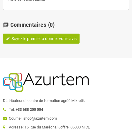
Commentaires
(0)
chat
Soyez le premier à donner votre avis
edit
Distributeur et centre de formation agréé Mikrotik
Tel:
+33 688 200 004
Courriel: shop@azurtem.com
Adresse: 15 Rue du Maréchal Joffre, 06000 NICE