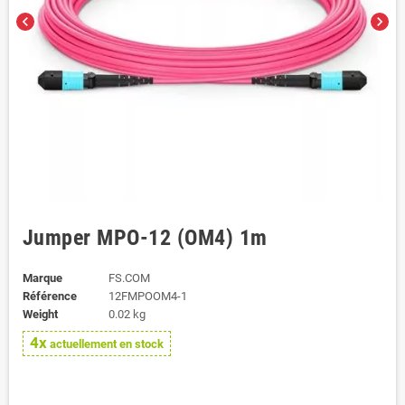
chevron_left
chevron_right
Jumper MPO-12 (OM4) 1m
Marque
FS.COM
Référence
12FMPOOM4-1
Weight
0.02 kg
4x
actuellement en stock