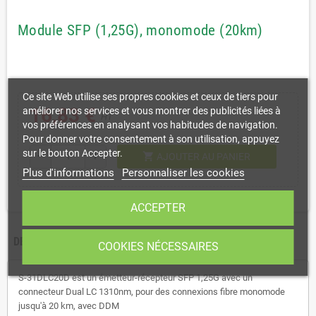
Module SFP (1,25G), monomode (20km)
Ce site Web utilise ses propres cookies et ceux de tiers pour
16,83 €
améliorer nos services et vous montrer des publicités liées à
HT
vos préférences en analysant vos habitudes de navigation.
Pour donner votre consentement à son utilisation, appuyez
sur le bouton Accepter.
shopping_cart
remove
add
AJOUTER AU PANIER
Plus d'informations
Personnaliser les cookies
ACCEPTER
DESCRIPTION
COOKIES NÉCESSAIRES
S-31DLC20D est un émetteur-récepteur SFP 1,25G avec un
connecteur Dual LC 1310nm, pour des connexions fibre monomode
jusqu'à 20 km, avec DDM