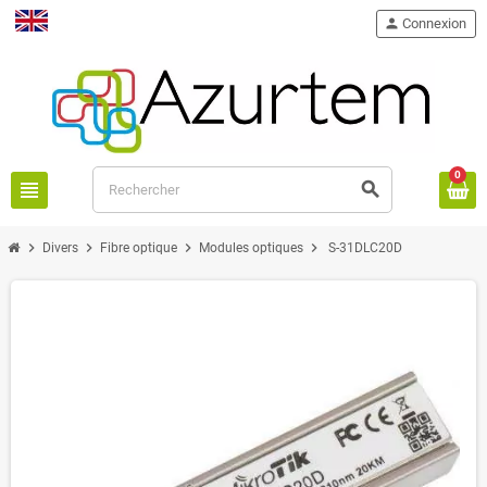
person
Connexion
English
0
view_headline
search
chevron_right
chevron_right
chevron_right
chevron_right
Divers
Fibre optique
Modules optiques
S-31DLC20D