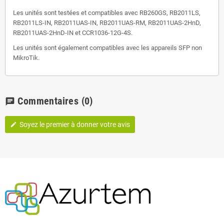
Les unités sont testées et compatibles avec RB260GS, RB2011LS,
RB2011LS-IN, RB2011UAS-IN, RB2011UAS-RM, RB2011UAS-2HnD,
RB2011UAS-2HnD-IN et CCR1036-12G-4S.
Les unités sont également compatibles avec les appareils SFP non
MikroTik.
Commentaires
(0)
chat
Soyez le premier à donner votre avis
edit