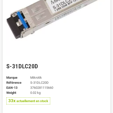
S-31DLC20D
Marque
Mikrotik
Référence
S-31DLC20D
EAN-13
3760281115660
Weight
0.02 kg
33x
actuellement en stock