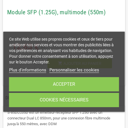
Module SFP (1.25G), multimode (550m)
Ce site Web utilise ses propres cookies et ceux de tiers pour
12,63 €
améliorer nos services et vous montrer des publicités liées à
HT
vos préférences en analysant vos habitudes de navigation.
Pour donner votre consentement à son utilisation, appuyez
sur le bouton Accepter.
shopping_cart
remove
add
AJOUTER AU PANIER
Plus d'informations
Personnaliser les cookies
ACCEPTER
DESCRIPTION
COOKIES NÉCESSAIRES
S-85DLC05D est un émetteur-récepteur SFP 1.25G avec un
connecteur Dual LC 850nm, pour une connexion fibre multimode
jusqu'à 550 mètres, avec DDM