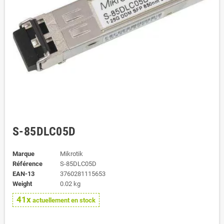
S-85DLC05D
Marque
Mikrotik
Référence
S-85DLC05D
EAN-13
3760281115653
Weight
0.02 kg
41x
actuellement en stock