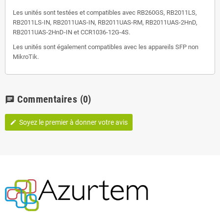
Les unités sont testées et compatibles avec RB260GS, RB2011LS,
RB2011LS-IN, RB2011UAS-IN, RB2011UAS-RM, RB2011UAS-2HnD,
RB2011UAS-2HnD-IN et CCR1036-12G-4S.
Les unités sont également compatibles avec les appareils SFP non
MikroTik.
Commentaires
(0)
chat
Soyez le premier à donner votre avis
edit