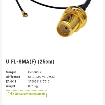
U.FL-SMA(F) (25cm)
Marque
Generique
Référence
UFL/SMA-ML-25CM
EAN-13
3760281117510
Weight
0.01 kg
14x
actuellement en stock