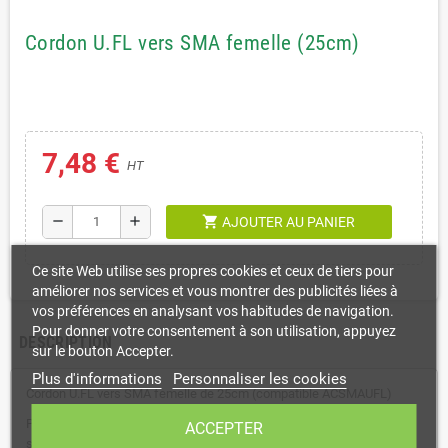
Cordon U.FL vers SMA femelle (25cm)
7,48 €
HT
shopping_cart
remove
add
AJOUTER AU PANIER
Ce site Web utilise ses propres cookies et ceux de tiers pour
améliorer nos services et vous montrer des publicités liées à
vos préférences en analysant vos habitudes de navigation.
Pour donner votre consentement à son utilisation, appuyez
DESCRIPTION
sur le bouton Accepter.
Plus d'informations
Personnaliser les cookies
Cordon U.FL vers SMA femelle de 25cm (compatible ACSMAUFL)
Peut être utilisé pour connecter votre carte LTE à une antenne externe
ACCEPTER
si vous utilisez par exemple le kit wAP R et LtAP