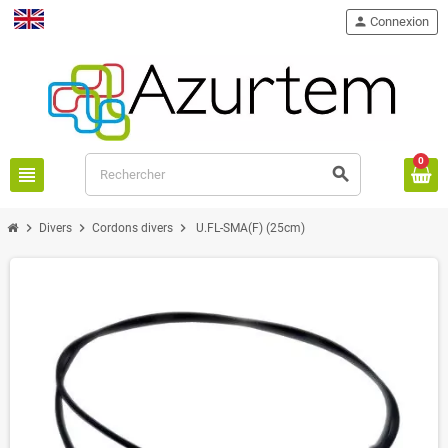
person
Connexion
English
0
view_headline
search
chevron_right
chevron_right
chevron_right
Divers
Cordons divers
U.FL-SMA(F) (25cm)