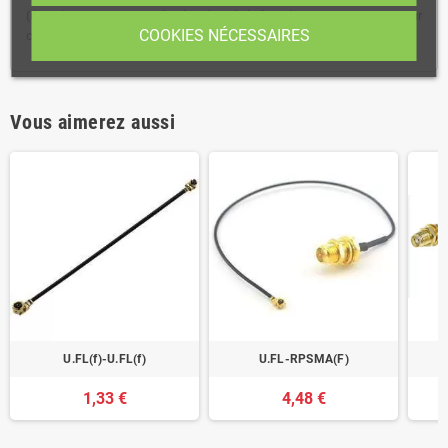
(il y a des ouvertures spéciales dans le boîtier du wAP R, conçues pour
COOKIES NÉCESSAIRES
ces cordons)
Vous aimerez aussi
U.FL(f)-U.FL(f)
U.FL-RPSMA(F)
1,33 €
4,48 €