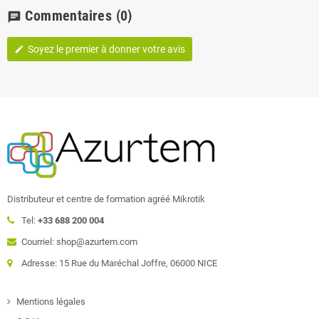
Commentaires
(0)
chat
Soyez le premier à donner votre avis
edit
Distributeur et centre de formation agréé Mikrotik
Tel:
+33 688 200 004
Courriel: shop@azurtem.com
Adresse: 15 Rue du Maréchal Joffre, 06000 NICE
Mentions légales