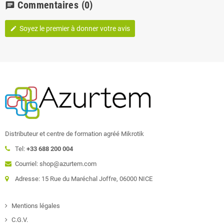
Commentaires
(0)
chat
Soyez le premier à donner votre avis
edit
Distributeur et centre de formation agréé Mikrotik
Tel:
+33 688 200 004
Courriel: shop@azurtem.com
Adresse: 15 Rue du Maréchal Joffre, 06000 NICE
Mentions légales
C.G.V.