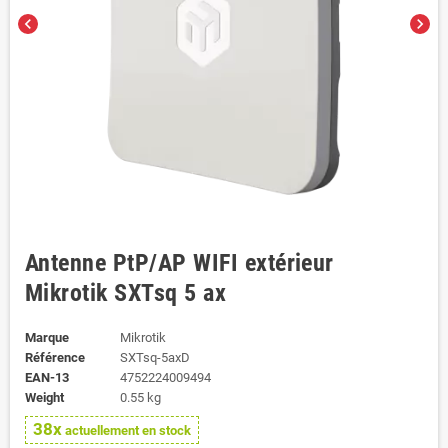
chevron_left
chevron_right
Antenne PtP/AP WIFI extérieur
Mikrotik SXTsq 5 ax
Marque
Mikrotik
Référence
SXTsq-5axD
EAN-13
4752224009494
Weight
0.55 kg
38x
actuellement en stock