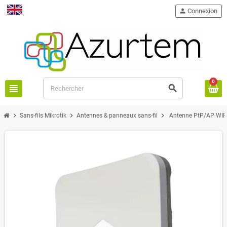
person
Connexion
English
0
view_headline
search
chevron_right
chevron_right
chevron_right
Sans-fils Mikrotik
Antennes & panneaux sans-fil
Antenne PtP/AP WIFI 