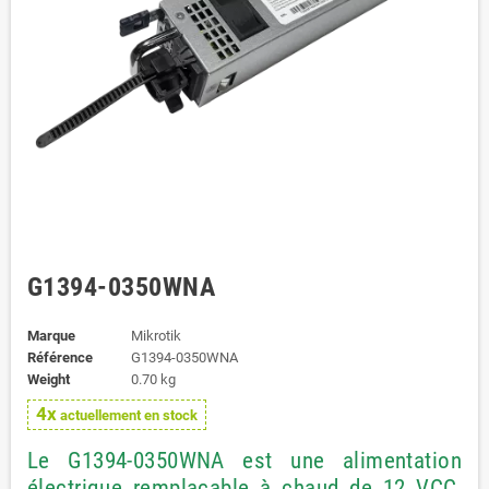
G1394-0350WNA
Marque
Mikrotik
Référence
G1394-0350WNA
Weight
0.70 kg
4x
actuellement en stock
Le G1394-0350WNA est une alimentation
électrique remplaçable à chaud de 12 VCC,