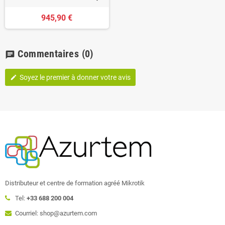
945,90 €
Commentaires
(0)
chat
Soyez le premier à donner votre avis
edit
Distributeur et centre de formation agréé Mikrotik
Tel:
+33 688 200 004
Courriel: shop@azurtem.com