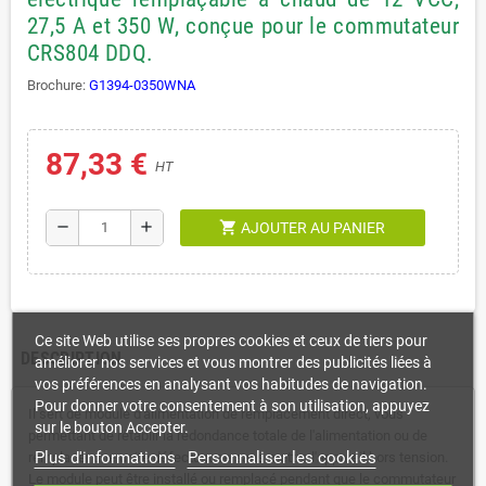
27,5 A et 350 W, conçue pour le commutateur
CRS804 DDQ.
Brochure:
G1394-0350WNA
87,33 €
HT
shopping_cart
remove
add
AJOUTER AU PANIER
Ce site Web utilise ses propres cookies et ceux de tiers pour
DESCRIPTION
améliorer nos services et vous montrer des publicités liées à
vos préférences en analysant vos habitudes de navigation.
Pour donner votre consentement à son utilisation, appuyez
Il sert de module d'alimentation de remplacement direct, vous
sur le bouton Accepter.
permettant de rétablir la redondance totale de l'alimentation ou de
Plus d'informations
Personnaliser les cookies
remplacer une unité défectueuse sans mettre l'appareil hors tension.
Le module peut être installé ou remplacé pendant que le commutateur