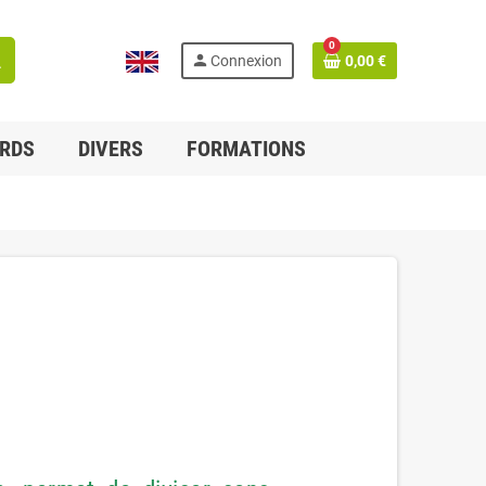
0
h
person
Connexion
0,00 €
English
RDS
DIVERS
FORMATIONS