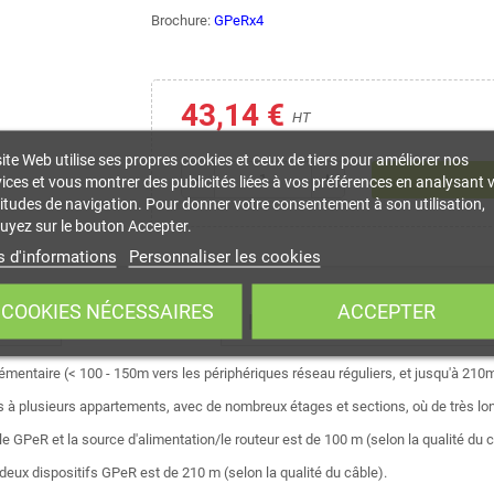
Brochure:
GPeRx4
43,14 €
HT
ite Web utilise ses propres cookies et ceux de tiers pour améliorer nos
remove
add
ices et vous montrer des publicités liées à vos préférences en analysant 
itudes de navigation. Pour donner votre consentement à son utilisation,
uyez sur le bouton Accepter.
s d'informations
Personnaliser les cookies
COOKIES NÉCESSAIRES
ACCEPTER
DESCRIPTION
FICHE TECHNIQUE
lémentaire (< 100 - 150m vers les périphériques réseau réguliers, et jusqu'à 210
 à plusieurs appartements, avec de nombreux étages et sections, où de très lo
 GPeR et la source d'alimentation/le routeur est de 100 m (selon la qualité du câ
eux dispositifs GPeR est de 210 m (selon la qualité du câble).