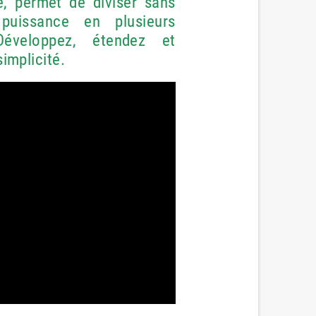
, permet de diviser sans
uissance en plusieurs
éveloppez, étendez et
implicité.