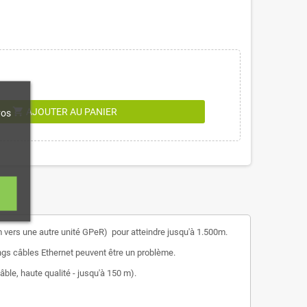
shopping_cart
AJOUTER AU PANIER
vos
m vers une autre unité GPeR) pour atteindre jusqu'à 1.500m.
ngs câbles Ethernet peuvent être un problème.
ble, haute qualité - jusqu'à 150 m).