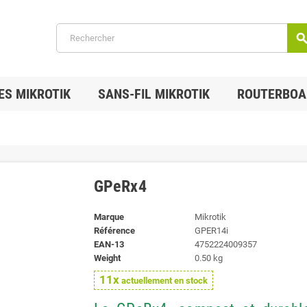
searc
ES MIKROTIK
SANS-FIL MIKROTIK
ROUTERBOA
GPeRx4
Marque
Mikrotik
Référence
GPER14i
EAN-13
4752224009357
Weight
0.50 kg
11x
actuellement en stock