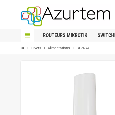
view_headline
ROUTEURS MIKROTIK
SWITCH
chevron_right
Divers
chevron_right
Alimentations
chevron_right
GPeRx4