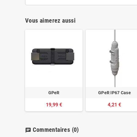
Vous aimerez aussi
GPeR
GPeR IP67 Case
19,99 €
4,21 €
Commentaires
(0)
chat