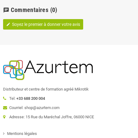
Commentaires
(0)
chat
Soyez le premier à donner votre avis
edit
Distributeur et centre de formation agréé Mikrotik
Tel:
+33 688 200 004
Courriel: shop@azurtem.com
Adresse: 15 Rue du Maréchal Joffre, 06000 NICE
Mentions légales