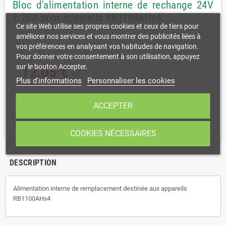
Bloc d'alimentation interne de rechange 24V
1.25A pour appareils RB1100AHx4
Ce site Web utilise ses propres cookies et ceux de tiers pour
améliorer nos services et vous montrer des publicités liées à
vos préférences en analysant vos habitudes de navigation.
Pour donner votre consentement à son utilisation, appuyez
sur le bouton Accepter.
12,05 €
HT
Plus d'informations
Personnaliser les cookies
shopping_cart
remove
add
AJOUTER AU PANIER
ACCEPTER
COOKIES NÉCESSAIRES
DESCRIPTION
Alimentation interne de remplacement destinée aux appareils
RB1100AHx4