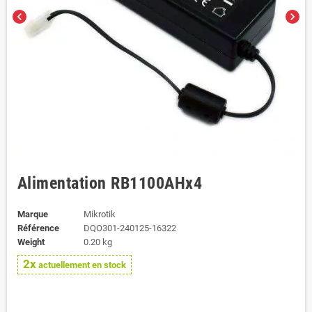
chevron_left
chevron_right
Alimentation RB1100AHx4
Marque
Mikrotik
Référence
DQO301-240125-16322
Weight
0.20 kg
2x
actuellement en stock