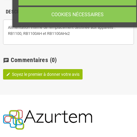
DESCRIPTION
COOKIES NÉCESSAIRES
Alimentation interne de remplacement destinée aux appareils :
RB1100, RB1100AH et RB1100AHx2
Commentaires
(0)
chat
Soyez le premier à donner votre avis
edit