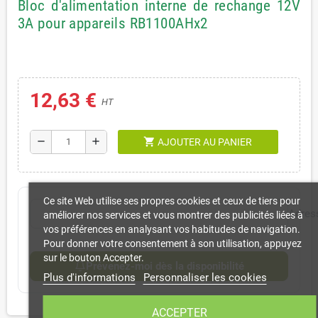
Bloc d'alimentation interne de rechange 12V
3A pour appareils RB1100AHx2
12,63 €
HT
shopping_cart
remove
add
AJOUTER AU PANIER
Ce site Web utilise ses propres cookies et ceux de tiers pour
Adres
améliorer nos services et vous montrer des publicités liées à
vos préférences en analysant vos habitudes de navigation.
Pour donner votre consentement à son utilisation, appuyez
sur le bouton Accepter.
Prévenez-moi dès la disponibilité
Plus d'informations
Personnaliser les cookies
ACCEPTER