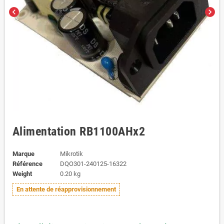
chevron_left
chevron_right
Alimentation RB1100AHx2
Marque
Mikrotik
Référence
DQO301-240125-16322
Weight
0.20 kg
En attente de réapprovisionnement